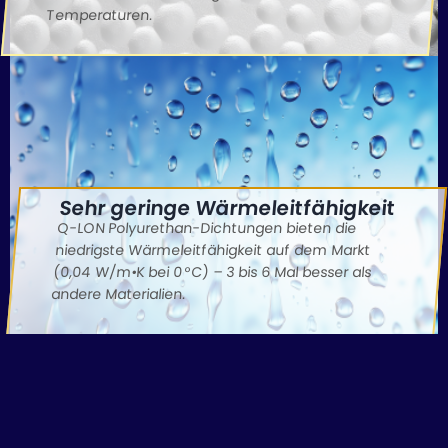
Temperaturen.
Sehr geringe Wärmeleitfähigkeit
Q-LON Polyurethan-Dichtungen bieten die
niedrigste Wärmeleitfähigkeit auf dem Markt
(0,04 W/m•K bei 0 °C) – 3 bis 6 Mal besser als
andere Materialien.