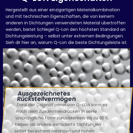
Hergestellt aus einer einzigartigen Materialkombination
und mit technischen Eigenschaften, die von keinem
anderen in Dichtungen verwendeten Material übertroffen
werden, bietet Schlegel Q-Lon den höchsten Standard an
Dichtungsleistung – selbst unter extremen Bedingungen.
Sieh dir hier an, warum Q-Lon die beste Dichtungsleiste ist.
Ausgezeichnetes
Rückstellvermögen
Dank der Originalformel von Q-LON kann es
nach dem Zusammendrücken in seine
ursprüngliche Form zurückkehren. Bis zu 50 %
besser als andere extrudierte Dichtungen –
selbst bei extrem niedrigen und hohen