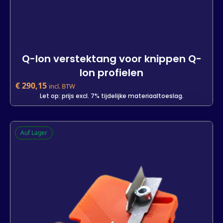
Q-lon verstektang voor knippen Q-
lon profielen
€
290,15
incl. BTW
Let op: prijs excl. 7% tijdelijke materiaaltoeslag.
Q-lon verstektang voor knippen Q-
Auf Lager
lon profielen
-
+
In den Warenkorb