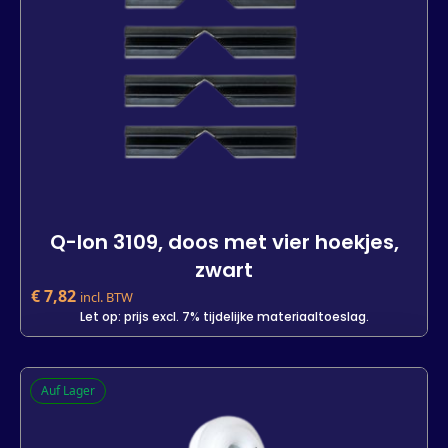
Q-lon 3109, doos met vier hoekjes,
zwart
€
7,82
incl. BTW
Let op: prijs excl. 7% tijdelijke materiaaltoeslag.
Q-lon 3109, doos met vier hoekjes,
Auf Lager
zwart
-
+