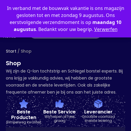
0
In verband met de bouwvak vakantie is ons magazijn
gesloten tot en met zondag 9 augustus. Ons
eerstvolgende verzendmoment is op
maandag 10
augustus
. Bedankt voor uw begrip.
Verwerfen
Mein
Konto
Start
/ Shop
Shop
Wij zijn de Q-lon tochtstrip en Schlegel borstel experts. Bij
ons krijg je vakkundig advies, wij hebben de grootste
voorraad en de snelste levertijden. Ook als zakelijke
frequente afnemer ben je bij ons aan het juiste adres.
Beste
Beste Service
Leverancier
Producten
Wij helpen je heel
Grootste voorraad
graag
snelste levering
Simpelweg kwaliteit