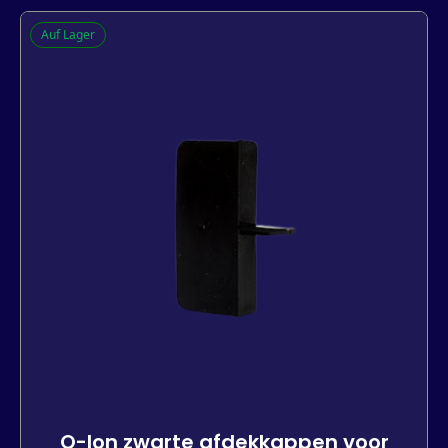
Q-lon witte afdekkappen voor
Auf Lager
stolpramen
-
+
In den Warenkorb
Q-lon zwarte afdekkappen voor