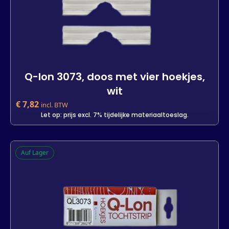
Q-lon 3073, doos met vier hoekjes,
wit
€
7,82
incl. BTW
Let op: prijs excl. 7% tijdelijke materiaaltoeslag.
Q-lon 3073, doos met vier hoekjes,
Auf Lager
wit
-
+
In den Warenkorb