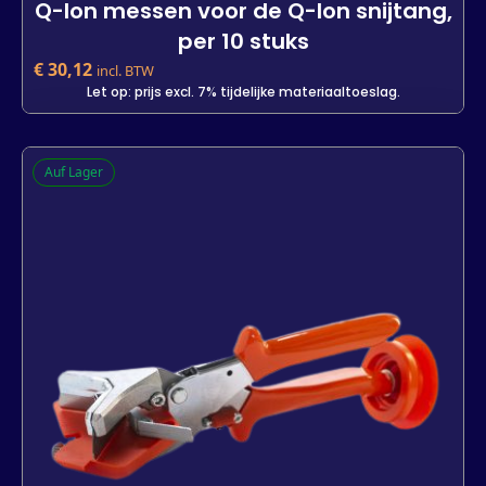
Q-lon messen voor de Q-lon snijtang,
per 10 stuks
€
30,12
incl. BTW
Let op: prijs excl. 7% tijdelijke materiaaltoeslag.
Q-lon messen voor de Q-lon snijtang,
Auf Lager
per 10 stuks
-
+
In den Warenkorb