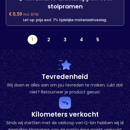
stolpramen
€
0,59
incl. BTW
Let op: prijs excl. 7% tijdelijke materiaaltoeslag.
Q-lon zwarte afdekkappen voor
1
2
3
4
5
stolpramen
-
+
In den Warenkorb
Tevredenheid
Wij doen er alles aan om jou tevreden te maken. Lukt dat
niet? Retourneer je product gerust.
Kilometers verkocht
Sinds wij startten met de verkoop van Q-lon hebben wij al
tientallen kilometers aan de particuliere markt verkocht