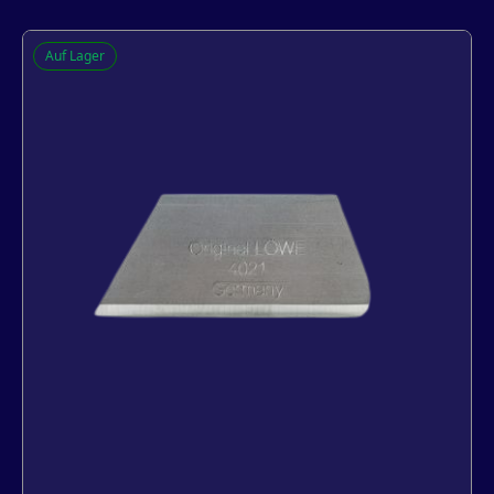
Q-lon aandrukroller voor het
Auf Lager
plaatsen van Q-lon profielen
-
+
In den Warenkorb