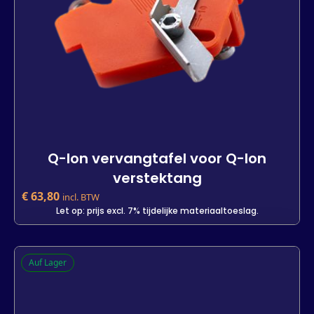
Q-lon vervangtafel voor Q-lon
verstektang
€
63,80
incl. BTW
Let op: prijs excl. 7% tijdelijke materiaaltoeslag.
Q-lon vervangtafel voor Q-lon
Auf Lager
verstektang
-
+