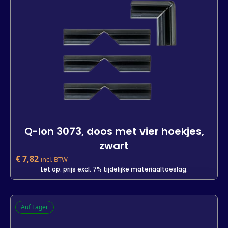
Q-lon 3073, doos met vier hoekjes,
zwart
€
7,82
incl. BTW
Let op: prijs excl. 7% tijdelijke materiaaltoeslag.
Q-lon 3073, doos met vier hoekjes,
Auf Lager
zwart
-
+