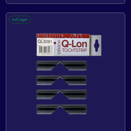
Q-lon 3091, doos met vier hoekjes, wit
Auf Lager
-
+
In den Warenkorb