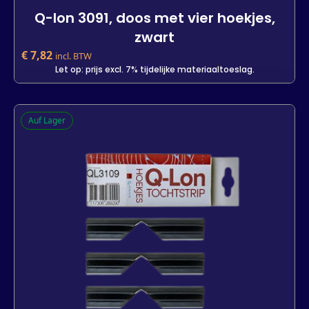
Q-lon 3091, doos met vier hoekjes,
zwart
€
7,82
incl. BTW
Let op: prijs excl. 7% tijdelijke materiaaltoeslag.
Q-lon 3091, doos met vier hoekjes,
Auf Lager
zwart
-
+
In den Warenkorb