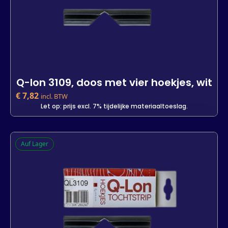
Q-lon 3109, doos met vier hoekjes, wit
€
7,82
incl. BTW
Let op: prijs excl. 7% tijdelijke materiaaltoeslag.
Q-lon 3109, doos met vier hoekjes, wit
Auf Lager
-
+
In den Warenkorb