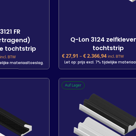
3121 FR
Q-Lon 3124 zelfklev
rtragend)
tochtstrip
e tochtstrip
€
27,91
–
€
2.366,94
incl. BTW
incl. BTW
Let op: prijs excl. 7% tijdelijke materia
jdelijke materiaaltoeslag.
3121 FR
Q-Lon 3124 zelfklev
Auf Lager
rtragend)
tochtstrip
e tochtstrip
€
27,91
incl. BTW
Let op: prijs excl. 7% tijdelijke materia
jdelijke materiaaltoeslag.
Kleur
 m
7 m
Lengte
2000 m
25 m
7 m