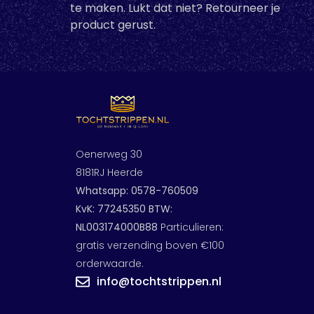
te maken. Lukt dat niet? Retourneer je
Lengte
25 m
600
product gerust.
-
In den W
Oenerweg 30
8181RJ Heerde
Whatsapp: 0578-760509
KvK: 77245350 BTW:
NL003174000B88
Particulieren:
gratis verzending boven €100
orderwaarde.
info@tochtstrippen.nl