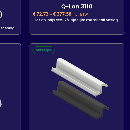
Q-Lon 3110
)
€
72,73
–
€
377,58
incl. BTW
Let op: prijs excl. 7% tijdelijke materiaaltoeslag.
altoeslag.
Q-Lon 3110
Auf Lager
)
€
72,73
incl. BTW
Let op: prijs excl. 7% tijdelijke materiaaltoeslag.
altoeslag.
Kleur
Lengte
25 m
300 m
-
+
In den Warenkorb