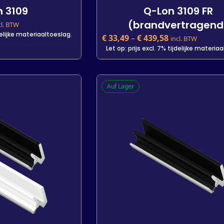
 3109
Q-Lon 3109 FR
(brandvertragend
cl. BTW
jdelijke materiaaltoeslag.
€
33,49
–
€
439,58
incl. BTW
Let op: prijs excl. 7% tijdelijke materia
 3109
Q-Lon 3109 FR
Auf Lager
(brandvertragend
jdelijke materiaaltoeslag.
€
33,49
incl. BTW
Let op: prijs excl. 7% tijdelijke materia
Lengte
200 m
25 m
7 m
 m
7 m
-
+
+
In den Warenkorb
arenkorb