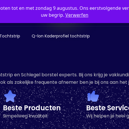
sloten tot en met zondag 9 augustus. Ons eerstvolgende 
uw begrip.
Verwerfen
Tochtstrip
Q-lon Kaderprofiel tochtstrip
htstrip en Schlegel borstel experts. Bij ons krijg je vakku
Ook als zakelijke frequente afnemer ben je bij ons aan het j
Beste Producten
Beste Servic
Simpelweg kwaliteit
Wij helpen je heel 