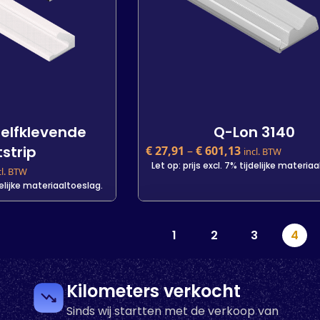
+
-
+
arenkorb
In den Warenkorb
zelfklevende
Q-Lon 3140
strip
€
27,91
–
€
601,13
incl. BTW
Let op: prijs excl. 7% tijdelijke materia
cl. BTW
jdelijke materiaaltoeslag.
zelfklevende
Q-Lon 3140
1
2
3
4
strip
€
27,91
incl. BTW
Let op: prijs excl. 7% tijdelijke materia
jdelijke materiaaltoeslag.
Kleur
Kilometers verkocht
Sinds wij startten met de verkoop van
Lengte
25 m
400 m
7 m