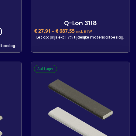
Q-Lon 3118
)
€
27,91
–
€
687,55
incl. BTW
Let op: prijs excl. 7% tijdelijke materiaaltoeslag.
altoeslag.
Q-Lon 3118
Auf Lager
)
€
27,91
incl. BTW
Let op: prijs excl. 7% tijdelijke materiaaltoeslag.
altoeslag.
Kleur
Lengte
25 m
600 m
7 m
-
+
In den Warenkorb