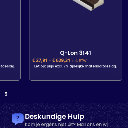
-
+
In den Warenkorb
Q-Lon 3141
€
27,91
–
€
629,31
incl. BTW
altoeslag.
Let op: prijs excl. 7% tijdelijke materiaaltoeslag.
Q-Lon 3141
5
€
27,91
incl. BTW
altoeslag.
Let op: prijs excl. 7% tijdelijke materiaaltoeslag.
Kleur
Deskundige Hulp
Kom je ergens niet uit? Mail ons en wij
Lengte
25 m
500 m
7 m