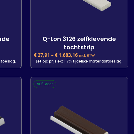
ende
Q-Lon 3126 zelfklevende
tochtstrip
€
27,91
–
€
1.683,16
incl. BTW
altoeslag.
Let op: prijs excl. 7% tijdelijke materiaaltoeslag.
ende
Q-Lon 3126 zelfklevende
Auf Lager
tochtstrip
€
27,91
incl. BTW
altoeslag.
Let op: prijs excl. 7% tijdelijke materiaaltoeslag.
Kleur
Lengte
1400 m
25 m
7 m