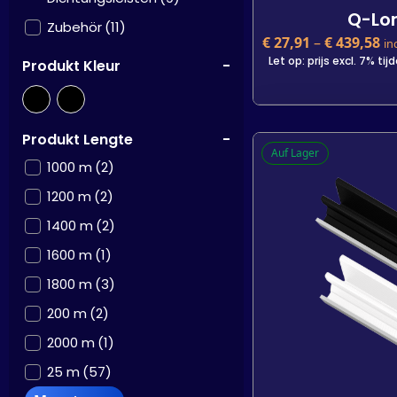
Q-Lon
Zubehör
(11)
€
27,91
–
€
439,58
in
Let op: prijs excl. 7% ti
Produkt Kleur
-
Q-Lon
Produkt Lengte
-
Auf Lager
€
27,91
incl. BTW
1000 m
(2)
Let op: prijs excl. 7% ti
1200 m
(2)
Kleur
1400 m
(2)
Lengte
200 m
25
1600 m
(1)
1800 m
(3)
-
200 m
(2)
In den W
2000 m
(1)
25 m
(57)