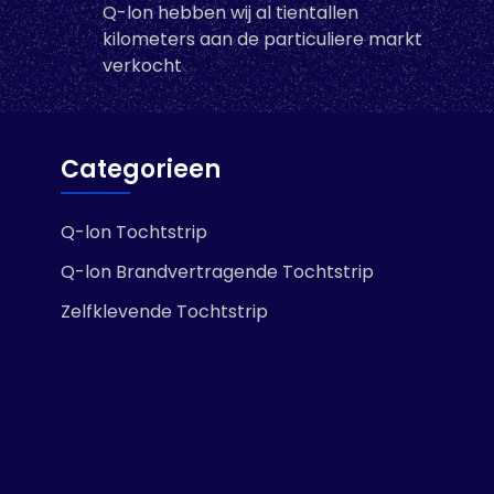
Q-lon hebben wij al tientallen
 m
7 m
kilometers aan de particuliere markt
-
+
verkocht
+
In den Warenkorb
arenkorb
Categorieen
Q-lon Tochtstrip
Q-lon Brandvertragende Tochtstrip
Zelfklevende Tochtstrip