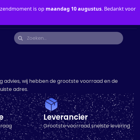
verzendmoment is op
maandag 10 augustus
. Bedankt voor
0
Mein Konto
Deutsch
ndig advies, wij hebben de grootste voorraad en de
uiste adres.
e
Leverancier
graag
Grootste voorraad snelste levering