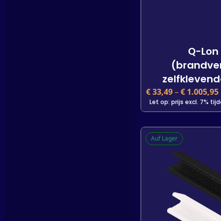
Q-Lon 
(brandve
zelfklevend
€
33,49
–
€
1.005,95
Let op: prijs excl. 7% ti
Q-Lon 
Auf Lager
(brandve
zelfklevend
€
33,49
incl. BTW
Let op: prijs excl. 7% ti
Lengte
25 m
450