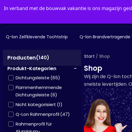
In verband met de bouwvak vakantie is ons magazijn ge
Geschäft
FAQ
Kontakt
Q-lon Zelfklevende Tochtstrip
Q-lon Brandvertragende 
Start
/ Shop
Producten
(140)
Shop
Produkt-Kategorien
-
Wij zijn de Q-lon toc
Dichtungsleiste
(65)
snelste levertijden. 
Flammenhemmende
Dichtungsleiste
(6)
Nicht kategorisiert
(1)
Q-Lon Rahmenprofil
(47)
Rahmenprofil für
Aluminium-