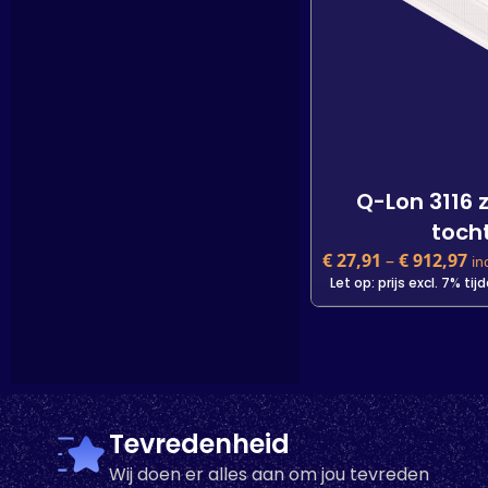
-
In den W
Q-Lon 3116 
tocht
€
27,91
–
€
912,97
in
Let op: prijs excl. 7% ti
Q-Lon 3116 
tocht
€
27,91
incl. BTW
Let op: prijs excl. 7% ti
Tevredenheid
Kleur
Wij doen er alles aan om jou tevreden