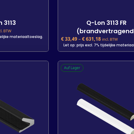
 3113
Q-Lon 3113 FR
(brandvertragend
cl. BTW
jdelijke materiaaltoeslag.
€
33,49
–
€
631,18
incl. BTW
Let op: prijs excl. 7% tijdelijke materia
 3113
Q-Lon 3113 FR
Auf Lager
(brandvertragend
jdelijke materiaaltoeslag.
€
33,49
–
€
631,18
incl. BTW
Let op: prijs excl. 7% tijdelijke materia
Lengte
25 m
400 m
7 m
 m
7 m
-
+
+
In den Warenkorb
arenkorb