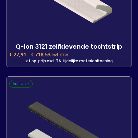
Q-lon 3121 zelfklevende tochtstrip
€
27,91
–
€
718,53
incl. BTW
Let op: prijs excl. 7% tijdelijke materiaaltoeslag.
Q-lon 3121 zelfklevende tochtstrip
Auf Lager
€
27,91
incl. BTW
Let op: prijs excl. 7% tijdelijke materiaaltoeslag.
Kleur
Lengte
25 m
450 m
7 m
-
+