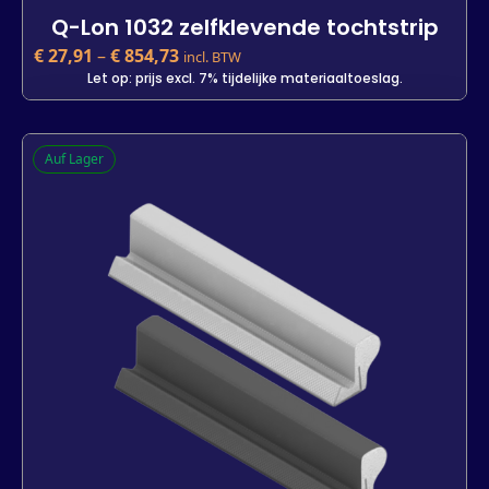
Q-Lon 1032 zelfklevende tochtstrip
€
27,91
–
€
854,73
incl. BTW
Let op: prijs excl. 7% tijdelijke materiaaltoeslag.
Q-Lon 1032 zelfklevende tochtstrip
Auf Lager
€
27,91
incl. BTW
Let op: prijs excl. 7% tijdelijke materiaaltoeslag.
Kleur
Lengte
25 m
500 m
7 m
-
+
In den Warenkorb