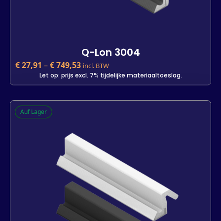
Q-Lon 3004
€
27,91
–
€
749,53
incl. BTW
Let op: prijs excl. 7% tijdelijke materiaaltoeslag.
Q-Lon 3004
Auf Lager
€
27,91
incl. BTW
Let op: prijs excl. 7% tijdelijke materiaaltoeslag.
Kleur
Lengte
25 m
7 m
700 m
-
+
In den Warenkorb