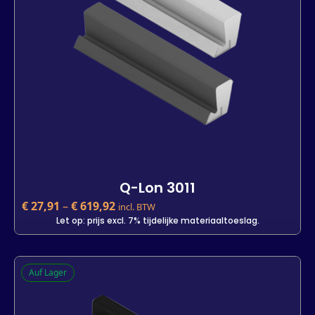
-
+
In den Warenkorb
Q-Lon 3011
€
27,91
–
€
619,92
incl. BTW
Let op: prijs excl. 7% tijdelijke materiaaltoeslag.
Q-Lon 3011
Auf Lager
€
27,91
incl. BTW
Let op: prijs excl. 7% tijdelijke materiaaltoeslag.
Kleur