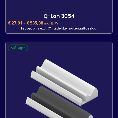
Q-Lon 3054
€
27,91
–
€
535,38
incl. BTW
Let op: prijs excl. 7% tijdelijke materiaaltoeslag.
Q-Lon 3054
Auf Lager
€
27,91
incl. BTW
Let op: prijs excl. 7% tijdelijke materiaaltoeslag.
Kleur
Lengte
25 m
500 m
7 m
-
+
In den Warenkorb