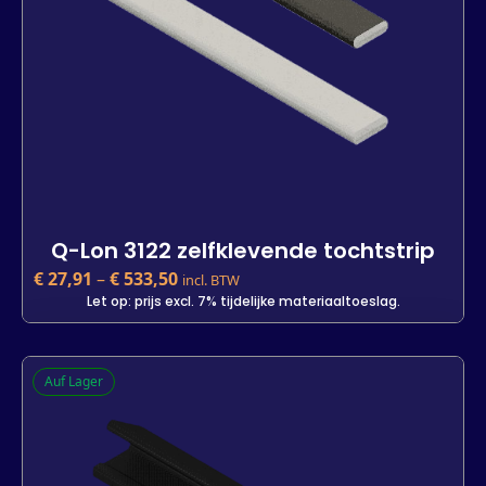
In den Warenkorb
Q-Lon 3122 zelfklevende tochtstrip
€
27,91
–
€
533,50
incl. BTW
Let op: prijs excl. 7% tijdelijke materiaaltoeslag.
Q-Lon 3122 zelfklevende tochtstrip
Auf Lager
€
27,91
incl. BTW
Let op: prijs excl. 7% tijdelijke materiaaltoeslag.
Kleur