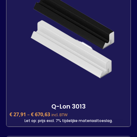
Lengte
25 m
500 m
7 m
-
+
In den Warenkorb
Q-Lon 3013
€
27,91
–
€
670,63
incl. BTW
Let op: prijs excl. 7% tijdelijke materiaaltoeslag.
Q-Lon 3013