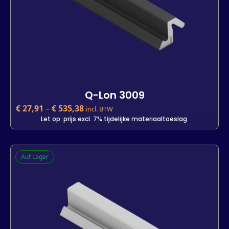
Q-Lon 3009
€
27,91
–
€
535,38
incl. BTW
Let op: prijs excl. 7% tijdelijke materiaaltoeslag.
Q-Lon 3009
Auf Lager
€
27,91
incl. BTW
Let op: prijs excl. 7% tijdelijke materiaaltoeslag.
Kleur
Lengte
25 m
500 m
7 m