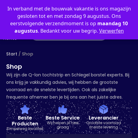
0
In verband met de bouwvak vakantie is ons magazijn
gesloten tot en met zondag 9 augustus. Ons
eerstvolgende verzendmoment is op
maandag 10
augustus
. Bedankt voor uw begrip.
Verwerfen
Mein
Konto
Start
/ Shop
Shop
Wij zijn de Q-lon tochtstrip en Schlegel borstel experts. Bij
ons krijg je vakkundig advies, wij hebben de grootste
voorraad en de snelste levertijden. Ook als zakelijke
frequente afnemer ben je bij ons aan het juiste adres.
Beste
Beste Service
Leverancier
Producten
Wij helpen je heel
Grootste voorraad
graag
snelste levering
Simpelweg kwaliteit