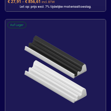
€
27,91
–
€
856,61
incl. BTW
Let op: prijs excl. 7% tijdelijke materiaaltoeslag.
Q-Lon 3034
Auf Lager
€
27,91
incl. BTW
Let op: prijs excl. 7% tijdelijke materiaaltoeslag.
Kleur
Lengte
25 m
7 m
800 m
-
+
In den Warenkorb