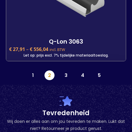
Q-Lon 3063
€
27,91
–
€
556,04
incl. BTW
Let op: prijs excl. 7% tijdelijke materiaaltoeslag.
Q-Lon 3063
1
2
3
4
5
€
27,91
incl. BTW
Let op: prijs excl. 7% tijdelijke materiaaltoeslag.
Kleur
Lengte
25 m
400 m
7 m
Tevredenheid
Wij doen er alles aan om jou tevreden te maken. Lukt dat
-
+
niet? Retourneer je product gerust.