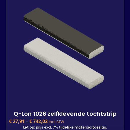
Let op: prijs excl. 7% tijdelijke materiaaltoeslag.
Kleur
Lengte
25 m
7 m
800 m
-
+
In den Warenkorb
Q-Lon 1026 zelfklevende tochtstrip
€
27,91
–
€
742,02
incl. BTW
Let op: prijs excl. 7% tijdelijke materiaaltoeslag.