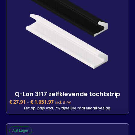
Lengte
25 m
400 m
7 m
-
+
In den Warenkorb
Q-Lon 3117 zelfklevende tochtstrip
€
27,91
–
€
1.051,97
incl. BTW
Let op: prijs excl. 7% tijdelijke materiaaltoeslag.
Q-Lon 3117 zelfklevende tochtstrip
Auf Lager
€
27,91
–
€
1.051,97
incl. BTW