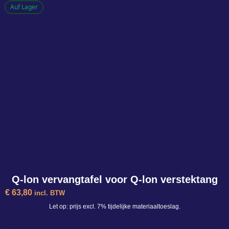
Auf Lager
Q-lon aandrukroller voor het plaatsen van Q-
lon profielen
-
+
In den Warenkorb
Q-lon vervangtafel voor Q-lon verstektang
€
63,80
incl. BTW
Let op: prijs excl. 7% tijdelijke materiaaltoeslag.