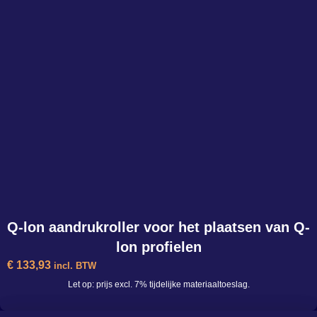
-
+
In den Warenkorb
Q-lon aandrukroller voor het plaatsen van Q-
lon profielen
€
133,93
incl. BTW
Let op: prijs excl. 7% tijdelijke materiaaltoeslag.