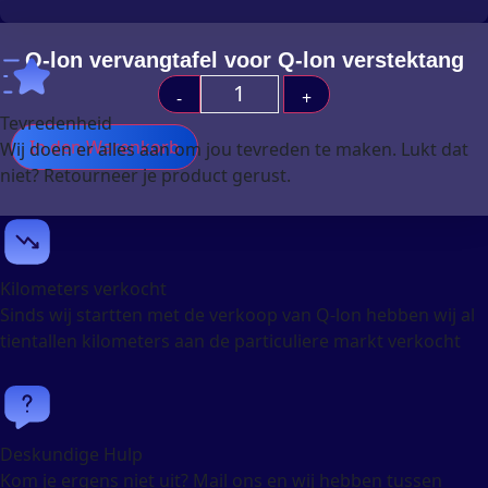
Q-lon vervangtafel voor Q-lon verstektang
-
+
Tevredenheid
In den Warenkorb
Wij doen er alles aan om jou tevreden te maken. Lukt dat
niet? Retourneer je product gerust.
Kilometers verkocht
Sinds wij startten met de verkoop van Q-lon hebben wij al
tientallen kilometers aan de particuliere markt verkocht
Deskundige Hulp
Kom je ergens niet uit? Mail ons en wij hebben tussen