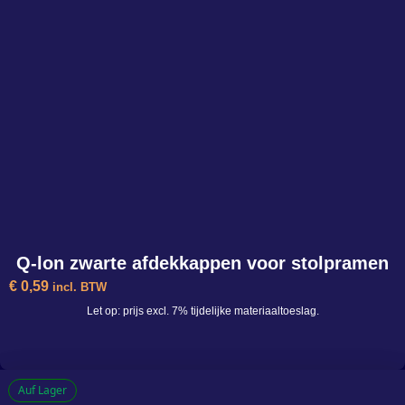
-
+
In den Warenkorb
Q-lon zwarte afdekkappen voor stolpramen
€
0,59
incl. BTW
Let op: prijs excl. 7% tijdelijke materiaaltoeslag.
Auf Lager
Q-lon zwarte afdekkappen voor stolpramen