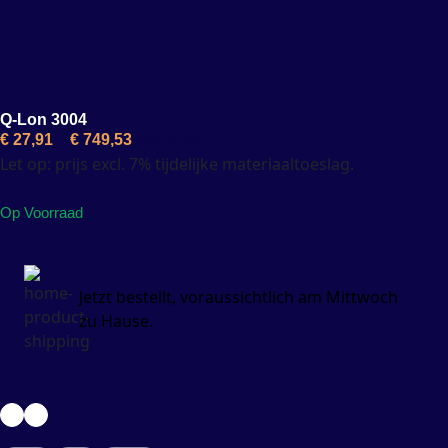
Q-Lon 3004
€
27,91
–
€
749,53
incl. BTW
Let op: prijs excl. 7% tijdelijke materiaaltoeslag.
Op Voorraad
Jetzt bestellt, voraussichtlich am
Mittwoch
zu Hause.