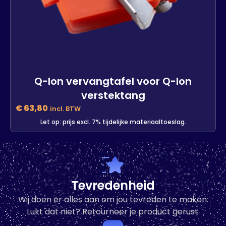
Q-lon vervangtafel voor Q-lon
verstektang
€
63,80
incl. BTW
Let op: prijs excl. 7% tijdelijke materiaaltoeslag.
Q-lon vervangtafel voor Q-lon
verstektang
-
+
Tevredenheid
Wij doen er alles aan om jou tevreden te maken.
In den Warenkorb
Lukt dat niet? Retourneer je product gerust.