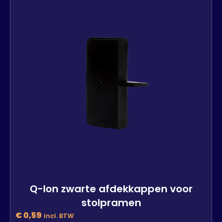
-
+
In den Warenkorb
Q-lon zwarte afdekkappen voor
stolpramen
€
0,59
incl. BTW