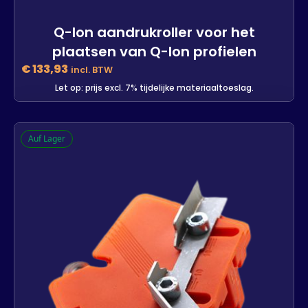
Q-lon aandrukroller voor het
plaatsen van Q-lon profielen
€
133,93
incl. BTW
Let op: prijs excl. 7% tijdelijke materiaaltoeslag.
Q-lon aandrukroller voor het
Auf Lager
plaatsen van Q-lon profielen
-
+
In den Warenkorb