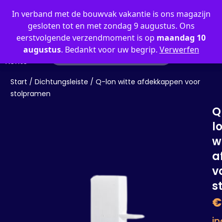
0
In verband met de bouwvak vakantie is ons magazijn
gesloten tot en met zondag 9 augustus. Ons
eerstvolgende verzendmoment is op
maandag 10
augustus
. Bedankt voor uw begrip.
Verwerfen
Mein
Konto
Start
/
Dichtungsleiste
/ Q-lon witte afdekkappen voor
stolpramen
Q
l
w
a
v
s
€
in