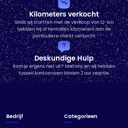
Kilometers verkocht
Sinds wij startten met de verkoop van Q-lon
hebben wij al tientallen kilometers aan de
particuliere markt verkocht
Deskundige Hulp
Kom je ergens niet uit? Mail ons en wij hebben
tussen kantooruren binnen 2 uur reactie.
Bedrijf
Categorieen