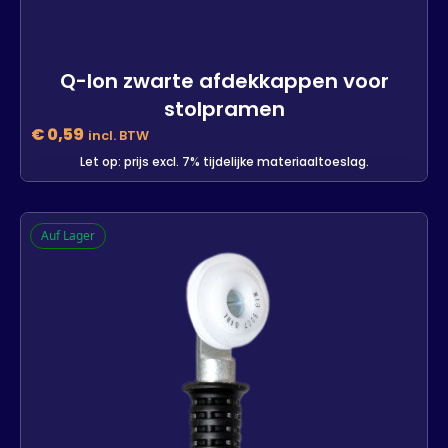
Q-lon zwarte afdekkappen voor
stolpramen
€
0,59
incl. BTW
Let op: prijs excl. 7% tijdelijke materiaaltoeslag.
Q-lon zwarte afdekkappen voor
Auf Lager
stolpramen
-
+
In den Warenkorb