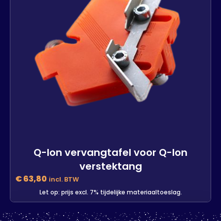
Q-lon vervangtafel voor Q-lon
verstektang
€
63,80
incl. BTW
Let op: prijs excl. 7% tijdelijke materiaaltoeslag.
Q-lon vervangtafel voor Q-lon