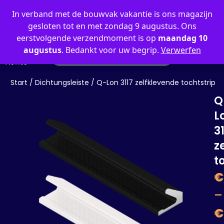
0
In verband met de bouwvak vakantie is ons magazijn
gesloten tot en met zondag 9 augustus. Ons
eerstvolgende verzendmoment is op
maandag 10
augustus
. Bedankt voor uw begrip.
Verwerfen
Mein
Konto
Start
/
Dichtungsleiste
/ Q-Lon 3117 zelfklevende tochtstrip
Q
L
3
z
t
€
–
€