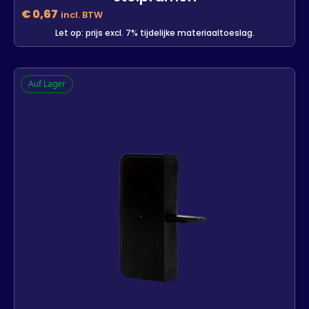
€
0,67
incl. BTW
Let op: prijs excl. 7% tijdelijke materiaaltoeslag.
Q-lon witte afdekkappen voor
Auf Lager
stolpramen
-
+
In den Warenkorb