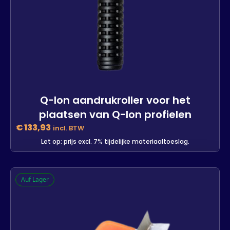
Q-lon aandrukroller voor het
plaatsen van Q-lon profielen
€
133,93
incl. BTW
Let op: prijs excl. 7% tijdelijke materiaaltoeslag.
Q-lon aandrukroller voor het
Auf Lager
plaatsen van Q-lon profielen
-
+
In den Warenkorb