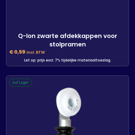
Q-lon zwarte afdekkappen voor
stolpramen
€
0,59
incl. BTW
Let op: prijs excl. 7% tijdelijke materiaaltoeslag.
Q-lon zwarte afdekkappen voor
Auf Lager
stolpramen
-
+
In den Warenkorb