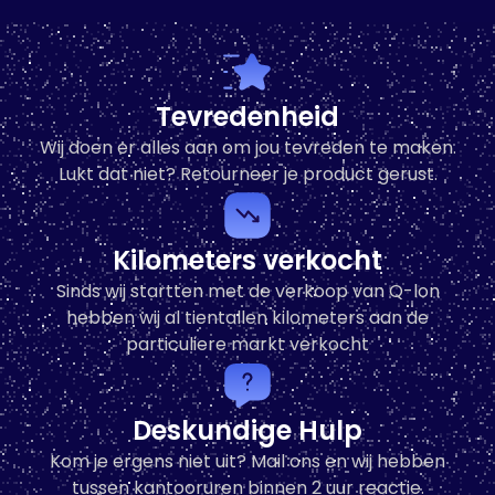
Q-lon vervangtafel voor Q-lon
verstektang
-
+
Tevredenheid
Wij doen er alles aan om jou tevreden te maken.
In den Warenkorb
Lukt dat niet? Retourneer je product gerust.
Kilometers verkocht
Sinds wij startten met de verkoop van Q-lon
hebben wij al tientallen kilometers aan de
particuliere markt verkocht
Deskundige Hulp
Kom je ergens niet uit? Mail ons en wij hebben
tussen kantooruren binnen 2 uur reactie.