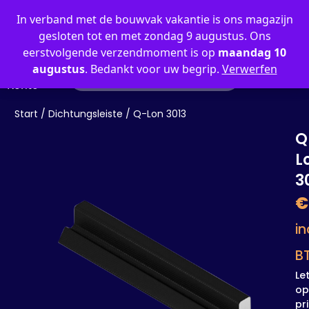
0
In verband met de bouwvak vakantie is ons magazijn
gesloten tot en met zondag 9 augustus. Ons
eerstvolgende verzendmoment is op
maandag 10
augustus
. Bedankt voor uw begrip.
Verwerfen
Mein
Konto
Start
/
Dichtungsleiste
/ Q-Lon 3013
Q
L
3
€
in
B
Le
op
pri