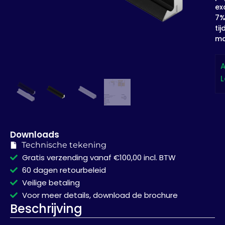
exc
7
tij
ma
A
L
Downloads
Technische tekening
Gratis verzending vanaf €100,00 incl. BTW
60 dagen retourbeleid
Veilige betaling
Voor meer details, download de brochure
Beschrijving