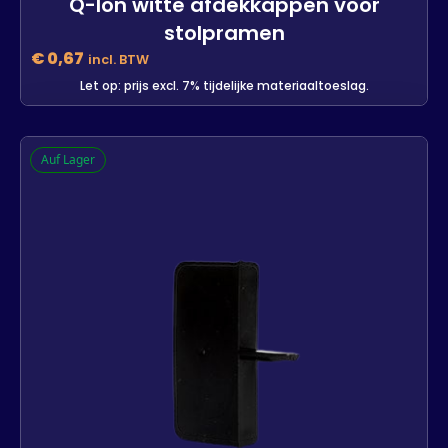
Q-lon witte afdekkappen voor
stolpramen
€
0,67
incl. BTW
Let op: prijs excl. 7% tijdelijke materiaaltoeslag.
Q-lon witte afdekkappen voor
Auf Lager
stolpramen
-
+
In den Warenkorb