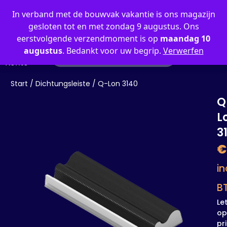
0
In verband met de bouwvak vakantie is ons magazijn
gesloten tot en met zondag 9 augustus. Ons
eerstvolgende verzendmoment is op
maandag 10
augustus
. Bedankt voor uw begrip.
Verwerfen
Mein
Konto
Start
/
Dichtungsleiste
/ Q-Lon 3140
Q
L
3
€
in
B
Le
op
pri