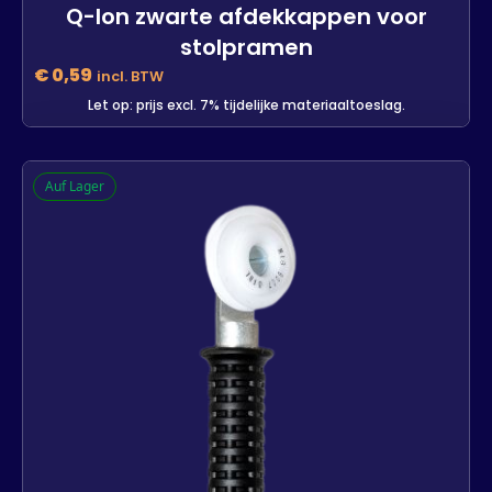
Q-lon zwarte afdekkappen voor
stolpramen
€
0,59
incl. BTW
Let op: prijs excl. 7% tijdelijke materiaaltoeslag.
Q-lon zwarte afdekkappen voor
Auf Lager
stolpramen
-
+
In den Warenkorb