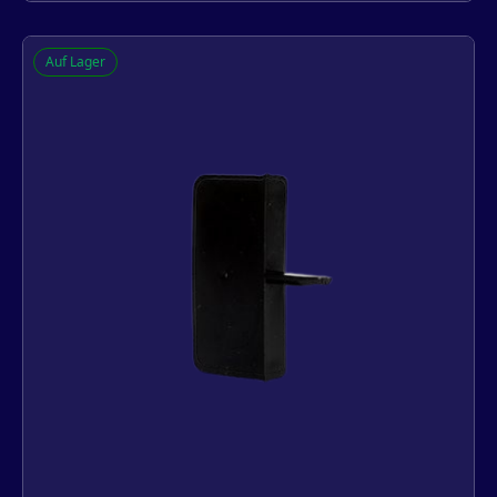
Q-lon witte afdekkappen voor
Auf Lager
stolpramen
-
+
In den Warenkorb