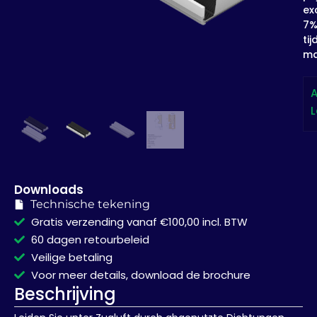
exc
7
tij
ma
A
L
Downloads
Technische tekening
Gratis verzending vanaf €100,00 incl. BTW
60 dagen retourbeleid
Veilige betaling
Voor meer details, download de brochure
Beschrijving