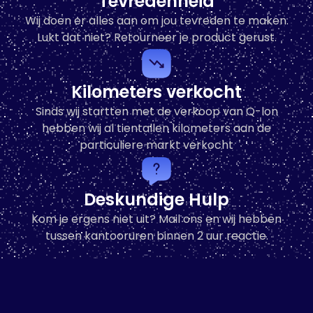
Tevredenheid
Wij doen er alles aan om jou tevreden te maken.
In den Warenkorb
Lukt dat niet? Retourneer je product gerust.
Kilometers verkocht
Sinds wij startten met de verkoop van Q-lon
hebben wij al tientallen kilometers aan de
particuliere markt verkocht
Deskundige Hulp
Kom je ergens niet uit? Mail ons en wij hebben
tussen kantooruren binnen 2 uur reactie.