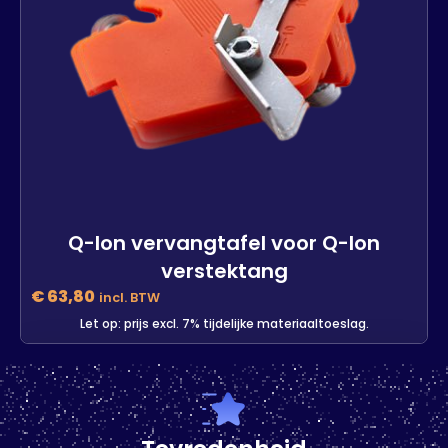
Q-lon vervangtafel voor Q-lon
verstektang
€
63,80
incl. BTW
Let op: prijs excl. 7% tijdelijke materiaaltoeslag.
Q-lon vervangtafel voor Q-lon
verstektang
-
+