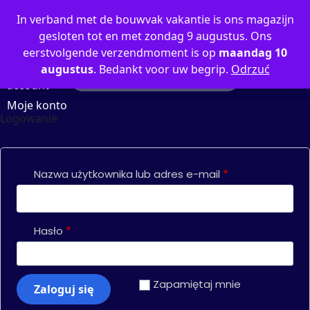
0
In verband met de bouwvak vakantie is ons magazijn
gesloten tot en met zondag 9 augustus. Ons
eerstvolgende verzendmoment is op
maandag 10
augustus
. Bedankt voor uw begrip.
Odrzuć
My
account
Moje konto
Logowanie
Nazwa użytkownika lub adres e-mail
*
Hasło
*
Zapamiętaj mnie
Zaloguj się