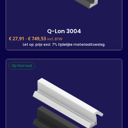
Q-Lon 3004
€
27,91
-
€
749,53
incl. BTW
Let op: prijs excl. 7% tijdelijke materiaaltoeslag.
Q-Lon 3004
Op Voorraad
€
27,91
incl. BTW
Let op: prijs excl. 7% tijdelijke materiaaltoeslag.
Kleur
Lengte
7 m
25 m
700 m
-
+
In winkelwagen