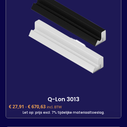
Lengte
7 m
25 m
500 m
-
+
In winkelwagen
Q-Lon 3013
€
27,91
-
€
670,63
incl. BTW
Let op: prijs excl. 7% tijdelijke materiaaltoeslag.