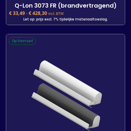
Q-Lon 3073 FR (brandvertragend)
€
33,49
-
€
428,30
incl. BTW
Let op: prijs excl. 7% tijdelijke materiaaltoeslag.
Q-Lon 3073 FR (brandvertragend)
Op Voorraad
€
33,49
incl. BTW
Let op: prijs excl. 7% tijdelijke materiaaltoeslag.
Kleur
Lengte
7 m
25 m
300 m
-
+
In winkelwagen