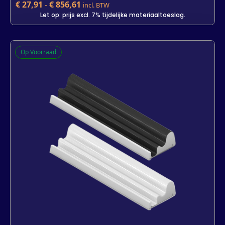
€
27,91
-
€
856,61
incl. BTW
Let op: prijs excl. 7% tijdelijke materiaaltoeslag.
Q-Lon 3034
Op Voorraad
€
27,91
incl. BTW
Let op: prijs excl. 7% tijdelijke materiaaltoeslag.
Kleur
Lengte
7 m
25 m
800 m
-
+
In winkelwagen