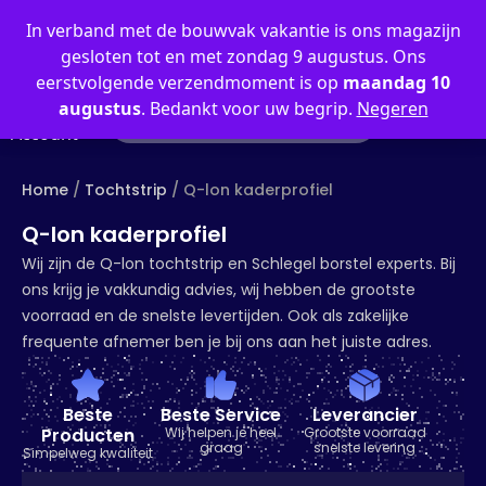
0
In verband met de bouwvak vakantie is ons magazijn
gesloten tot en met zondag 9 augustus. Ons
eerstvolgende verzendmoment is op
maandag 10
augustus
. Bedankt voor uw begrip.
Negeren
Mijn
Account
Home
/
Tochtstrip
/ Q-lon kaderprofiel
Q-lon kaderprofiel
Wij zijn de Q-lon tochtstrip en Schlegel borstel experts. Bij
ons krijg je vakkundig advies, wij hebben de grootste
voorraad en de snelste levertijden. Ook als zakelijke
frequente afnemer ben je bij ons aan het juiste adres.
Beste
Beste Service
Leverancier
Producten
Wij helpen je heel
Grootste voorraad
graag
snelste levering
Simpelweg kwaliteit