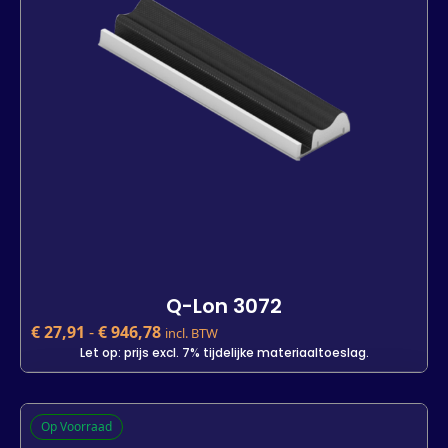
Lengte
7 m
25 m
800 m
-
+
In winkelwagen
Q-Lon 3072
€
27,91
-
€
946,78
incl. BTW
Let op: prijs excl. 7% tijdelijke materiaaltoeslag.
Q-Lon 3072
Op Voorraad
€
27,91
incl. BTW