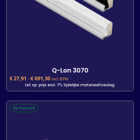
In winkelwagen
Q-Lon 3070
€
27,91
-
€
691,30
incl. BTW
Let op: prijs excl. 7% tijdelijke materiaaltoeslag.
Q-Lon 3070
Op Voorraad
€
27,91
incl. BTW
Let op: prijs excl. 7% tijdelijke materiaaltoeslag.
Kleur