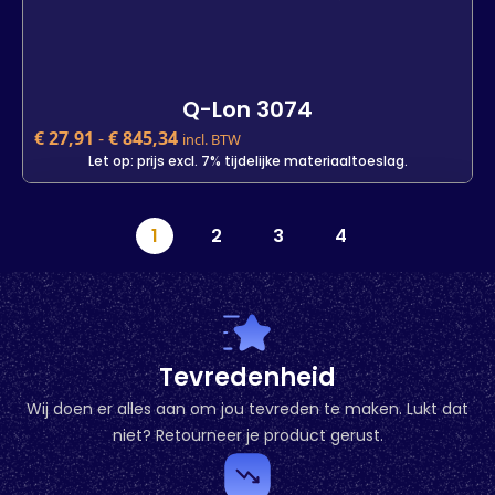
Q-Lon 3074
€
27,91
-
€
845,34
incl. BTW
Let op: prijs excl. 7% tijdelijke materiaaltoeslag.
Q-Lon 3074
1
2
3
4
€
27,91
incl. BTW
Let op: prijs excl. 7% tijdelijke materiaaltoeslag.
Kleur
Lengte
7 m
25 m
600 m
Tevredenheid
Wij doen er alles aan om jou tevreden te maken. Lukt dat
-
+
niet? Retourneer je product gerust.
In winkelwagen