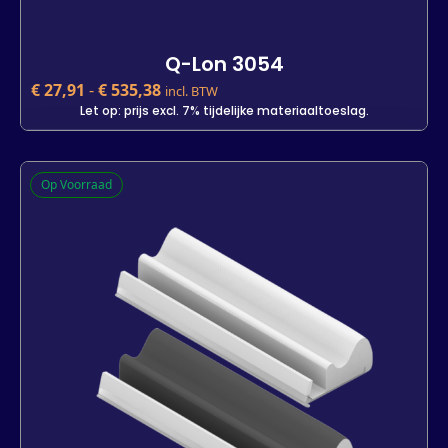
Q-Lon 3054
€
27,91
-
€
535,38
incl. BTW
Let op: prijs excl. 7% tijdelijke materiaaltoeslag.
Q-Lon 3054
Op Voorraad
€
27,91
incl. BTW
Let op: prijs excl. 7% tijdelijke materiaaltoeslag.
Kleur
Lengte
7 m
25 m
500 m
-
+
In winkelwagen