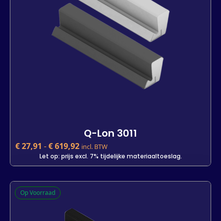
-
+
In winkelwagen
Q-Lon 3011
€
27,91
-
€
619,92
incl. BTW
Let op: prijs excl. 7% tijdelijke materiaaltoeslag.
Q-Lon 3011
Op Voorraad
€
27,91
incl. BTW
Let op: prijs excl. 7% tijdelijke materiaaltoeslag.
Kleur