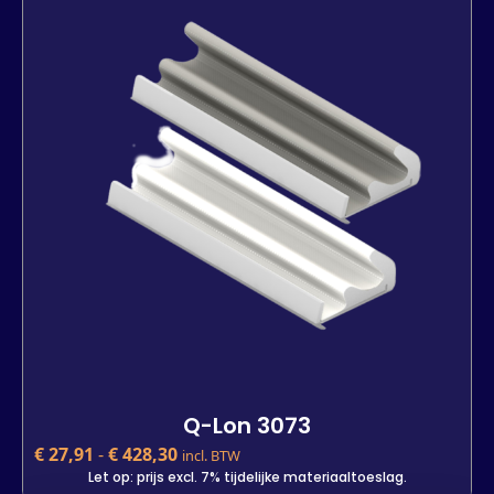
Let op: prijs excl. 7% tijdelijke materiaaltoeslag.
Kleur
Lengte
7 m
25 m
600 m
-
+
In winkelwagen
Q-Lon 3073
€
27,91
-
€
428,30
incl. BTW
Let op: prijs excl. 7% tijdelijke materiaaltoeslag.