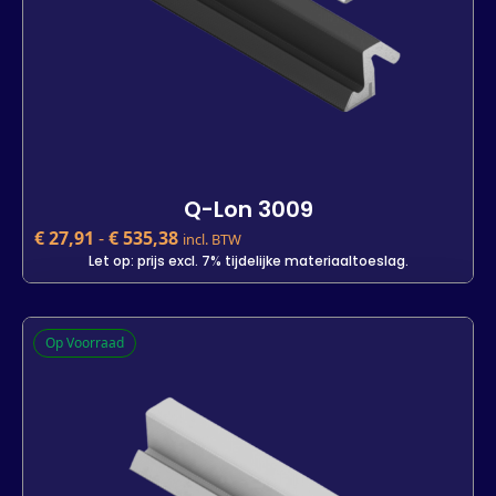
Q-Lon 3009
€
27,91
-
€
535,38
incl. BTW
Let op: prijs excl. 7% tijdelijke materiaaltoeslag.
Q-Lon 3009
Op Voorraad
€
27,91
incl. BTW
Let op: prijs excl. 7% tijdelijke materiaaltoeslag.
Kleur
Lengte
7 m
25 m
500 m