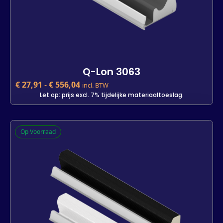
Q-Lon 3063
€
27,91
-
€
556,04
incl. BTW
Let op: prijs excl. 7% tijdelijke materiaaltoeslag.
Q-Lon 3063
Op Voorraad
€
27,91
incl. BTW
Let op: prijs excl. 7% tijdelijke materiaaltoeslag.
Kleur
Lengte
7 m
25 m
400 m
-
+