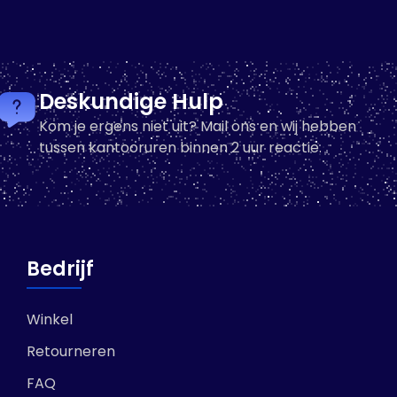
Q-lon vervangtafel voor Q-
ler voor
lon verstektang
n Q-lon
3 op voorraad
-
+
Deskundige Hulp
+
Kom je ergens niet uit? Mail ons en wij hebben
In winkelwagen
tussen kantooruren binnen 2 uur reactie.
Bedrijf
Winkel
Retourneren
FAQ