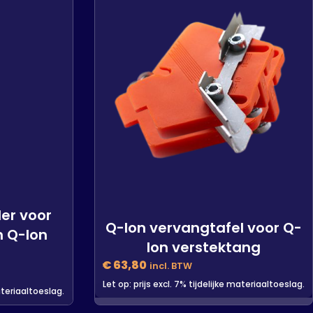
ler voor
Q-lon vervangtafel voor Q-
n Q-lon
lon verstektang
€
63,80
incl. BTW
Let op: prijs excl. 7% tijdelijke materiaaltoeslag.
materiaaltoeslag.