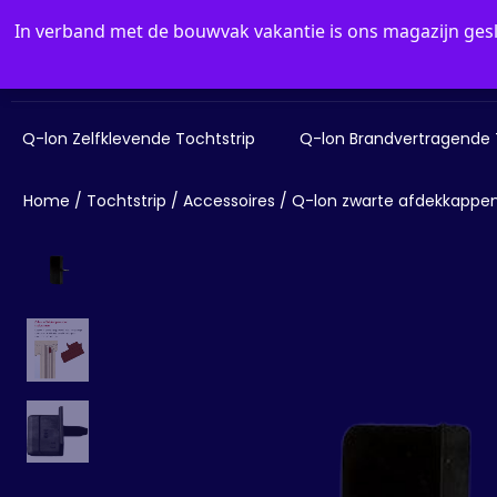
In verband met de bouwvak vakantie is ons magazijn ge
Winkel
FAQ
Contact
Q-lon Zelfklevende Tochtstrip
Q-lon Brandvertragende 
Home
/
Tochtstrip
/
Accessoires
/ Q-lon zwarte afdekkappen