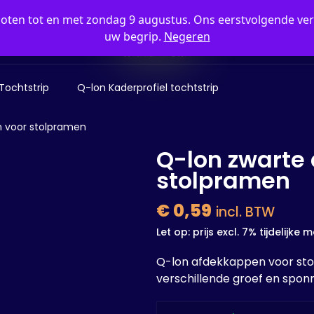
sloten tot en met zondag 9 augustus. Ons eerstvolgende 
uw begrip.
Negeren
Tochtstrip
Q-lon Kaderprofiel tochtstrip
 voor stolpramen
Q-lon zwarte
stolpramen
€
0,59
incl. BTW
Let op: prijs excl. 7% tijdelijke
Q-lon afdekkappen voor stol
verschillende groef en spon