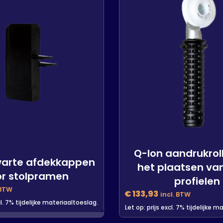
Q-lon aandrukrol
warte afdekkappen
het plaatsen va
or stolpramen
profielen
 BTW
€
133,93
incl. BTW
cl. 7% tijdelijke materiaaltoeslag.
Let op: prijs excl. 7% tijdelijke 