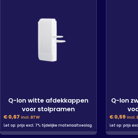
Q-lon witte afdekkappen
Q-lon z
voor stolpramen
vo
€
0,67
€
0,59
incl. BTW
incl.
Let op: prijs excl. 7% tijdelijke materiaaltoeslag.
Let op: prijs ex