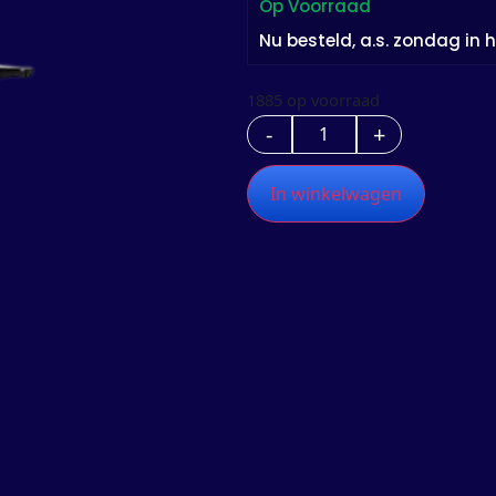
Op Voorraad
Nu besteld, a.s.
zondag
in h
1885 op voorraad
-
+
In winkelwagen