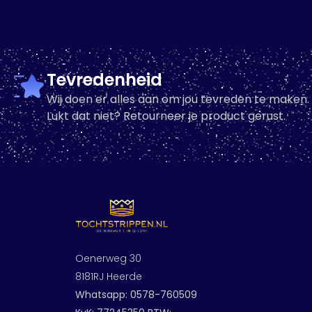
Q-lon witte afdekkappen
Q-lon z
voor stolpramen
vo
397 op voorraad
1
-
+
-
Tevredenheid
Wij doen er alles aan om jou tevreden te maken.
In winkelwagen
In winkel
Lukt dat niet? Retourneer je product gerust.
Oenerweg 30
8181RJ Heerde
Whatsapp: 0578-760509