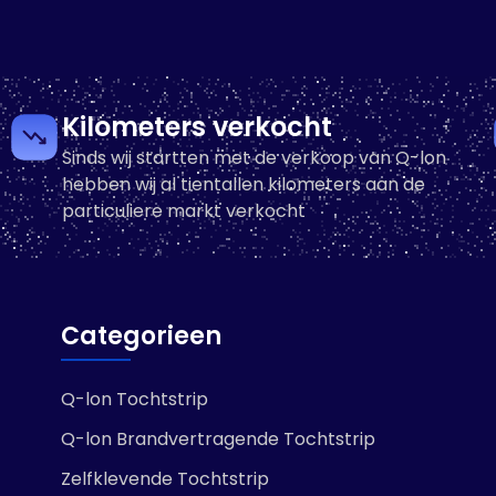
warte afdekkappen
Q-lon aandrukrol
or stolpramen
het plaatsen va
885 op voorraad
profielen
+
3 op voorraad
Kilometers verkocht
-
Sinds wij startten met de verkoop van Q-lon
wagen
hebben wij al tientallen kilometers aan de
In winkelwagen
particuliere markt verkocht
Categorieen
Q-lon Tochtstrip
Q-lon Brandvertragende Tochtstrip
Zelfklevende Tochtstrip