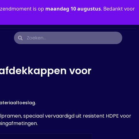
verzendmoment is op
maandag 10 augustus
. Bedankt voor
0
Mijn Account
Nederlands
 afdekkappen voor
 materiaaltoeslag.
pramen, speciaal vervaardigd uit resistent HDPE voor
ningafmetingen.