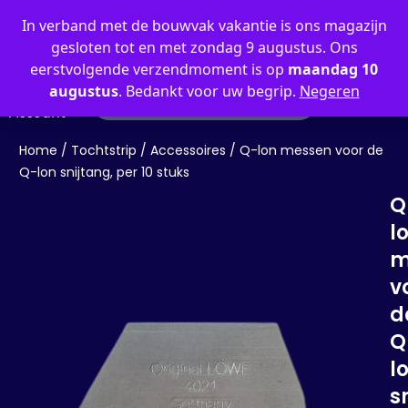
0
In verband met de bouwvak vakantie is ons magazijn
gesloten tot en met zondag 9 augustus. Ons
eerstvolgende verzendmoment is op
maandag 10
augustus
. Bedankt voor uw begrip.
Negeren
Mijn
Account
Home
/
Tochtstrip
/
Accessoires
/ Q-lon messen voor de
Q-lon snijtang, per 10 stuks
Q
l
m
v
d
Q
l
s