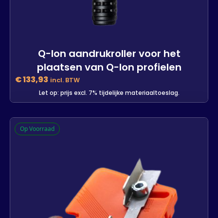
Q-lon aandrukroller voor het
plaatsen van Q-lon profielen
€
133,93
incl. BTW
Let op: prijs excl. 7% tijdelijke materiaaltoeslag.
Q-lon aandrukroller voor het
Op Voorraad
plaatsen van Q-lon profielen
3 op voorraad
-
+
In winkelwagen