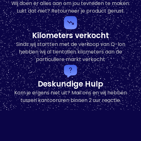
Wij doen er alles aan om jou tevreden te maken.
Lukt dat niet? Retourneer je product gerust.
In winkelwagen
Kilometers verkocht
Sinds wij startten met de verkoop van Q-lon
hebben wij al tientallen kilometers aan de
particuliere markt verkocht
Deskundige Hulp
Kom je ergens niet uit? Mail ons en wij hebben
tussen kantooruren binnen 2 uur reactie.