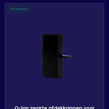
Q-lon witte afdekkappen voor
Op Voorraad
stolpramen
397 op voorraad
-
+
In winkelwagen
Q-lon zwarte afdekkappen voor