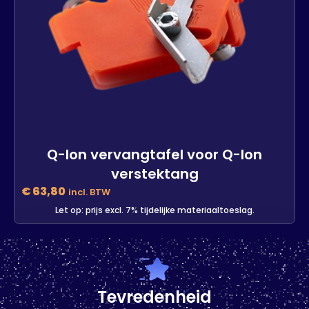
Q-lon vervangtafel voor Q-lon
verstektang
€
63,80
incl. BTW
Let op: prijs excl. 7% tijdelijke materiaaltoeslag.
Q-lon vervangtafel voor Q-lon
verstektang
3 op voorraad
Tevredenheid
-
+