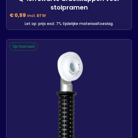
stolpramen
€
0,59
incl. BTW
Let op: prijs excl. 7% tijdelijke materiaaltoeslag.
Q-lon zwarte afdekkappen voor
Op Voorraad
stolpramen
1885 op voorraad
-
+
In winkelwagen