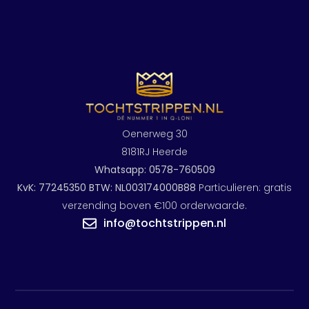
Oenerweg 30
8181RJ Heerde
Whatsapp: 0578-760509
KvK: 77245350 BTW: NL003174000B88
Particulieren: gratis
verzending boven €100 orderwaarde.
info@tochtstrippen.nl