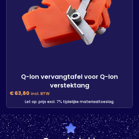
Q-lon vervangtafel voor Q-lon
verstektang
€
63,80
incl. BTW
Let op: prijs excl. 7% tijdelijke materiaaltoeslag.
Q-lon vervangtafel voor Q-lon
verstektang
-
+