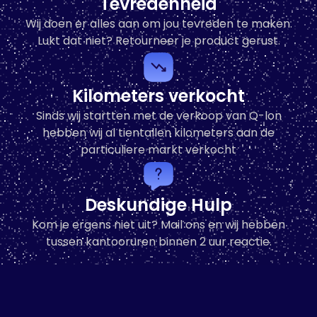
Tevredenheid
Wij doen er alles aan om jou tevreden te maken.
In den Warenkorb
Lukt dat niet? Retourneer je product gerust.
Kilometers verkocht
Sinds wij startten met de verkoop van Q-lon
hebben wij al tientallen kilometers aan de
particuliere markt verkocht
Deskundige Hulp
Kom je ergens niet uit? Mail ons en wij hebben
tussen kantooruren binnen 2 uur reactie.