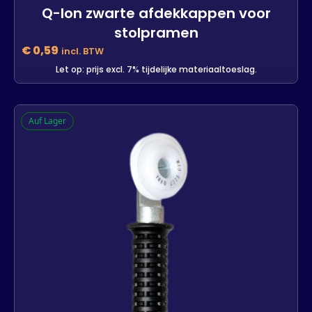
Q-lon zwarte afdekkappen voor
stolpramen
€
0,59
incl. BTW
Let op: prijs excl. 7% tijdelijke materiaaltoeslag.
Q-lon zwarte afdekkappen voor
Auf Lager
stolpramen
-
+
In den Warenkorb