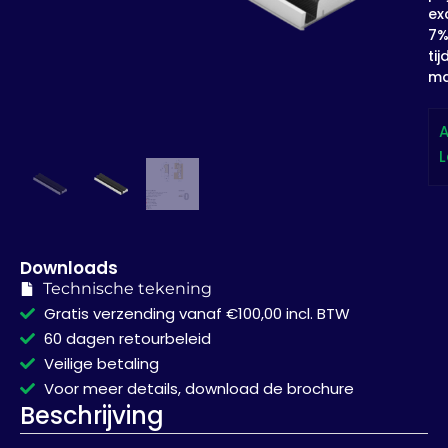
exc
7
tij
ma
A
L
Downloads
Technische tekening
Gratis verzending vanaf €100,00 incl. BTW
60 dagen retourbeleid
Veilige betaling
Voor meer details, download de brochure
Beschrijving