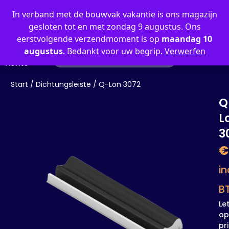
0
In verband met de bouwvak vakantie is ons magazijn
gesloten tot en met zondag 9 augustus. Ons
eerstvolgende verzendmoment is op
maandag 10
augustus
. Bedankt voor uw begrip.
Verwerfen
Mein
Konto
Start
/
Dichtungsleiste
/ Q-Lon 3072
Q
L
3
€
in
B
Le
op
pri