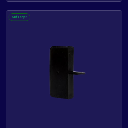
Q-lon witte afdekkappen voor
Auf Lager
stolpramen
-
+
In den Warenkorb