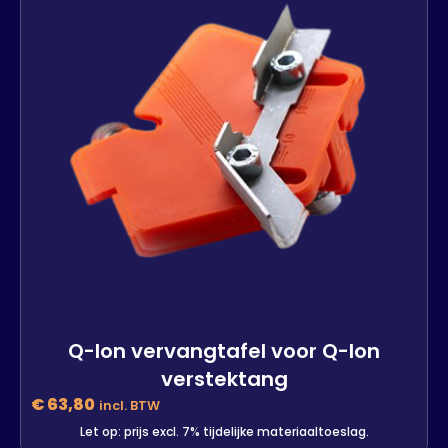
-
+
In winkelwagen
Q-lon vervangtafel voor Q-lon
verstektang
€
63,80
incl. BTW
Let op: prijs excl. 7% tijdelijke materiaaltoeslag.