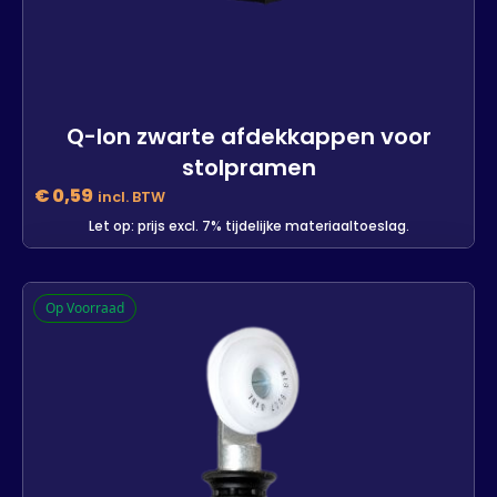
Q-lon zwarte afdekkappen voor
stolpramen
€
0,59
incl. BTW
Let op: prijs excl. 7% tijdelijke materiaaltoeslag.
Q-lon zwarte afdekkappen voor
Op Voorraad
stolpramen
1885 op voorraad
-
+
In winkelwagen