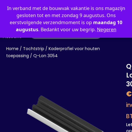
0
In verband met de bouwvak vakantie is ons magazijn
gesloten tot en met zondag 9 augustus. Ons
eerstvolgende verzendmoment is op
maandag 10
augustus
. Bedankt voor uw begrip.
Negeren
Mijn
Account
Home
/
Tochtstrip
/
Kaderprofiel voor houten
toepassing
/ Q-Lon 3054
Q
L
3
€
in
B
Le
op