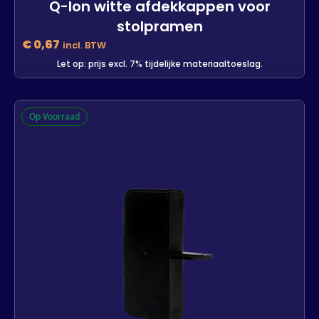
Q-lon witte afdekkappen voor
stolpramen
€
0,67
incl. BTW
Let op: prijs excl. 7% tijdelijke materiaaltoeslag.
Q-lon witte afdekkappen voor
Op Voorraad
stolpramen
397 op voorraad
-
+
In winkelwagen