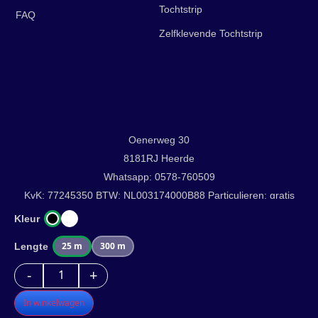
Tochtstrip
FAQ
Zelfklevende Tochtstrip
Oenerweg 30
8181RJ Heerde
Whatsapp: 0578-760509
KvK: 77245350 BTW: NL003174000B88
Particulieren: gratis
verzending boven €100 orderwaarde.
Kleur
info@tochtstrippen.nl
25 m
300 m
Lengte
-
+
In winkelwagen