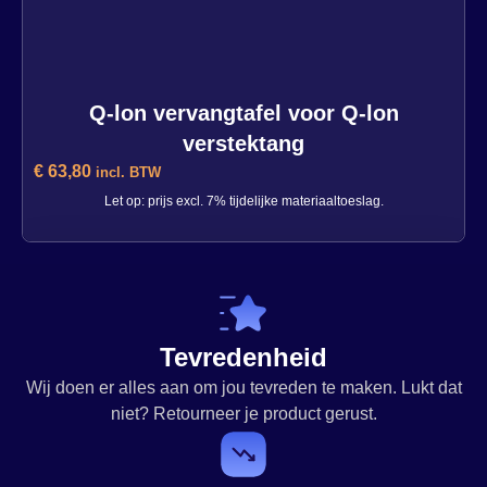
Q-lon vervangtafel voor Q-lon
verstektang
€
63,80
incl. BTW
Let op: prijs excl. 7% tijdelijke materiaaltoeslag.
Q-lon vervangtafel voor Q-lon
verstektang
3 op voorraad
Tevredenheid
-
+
Wij doen er alles aan om jou tevreden te maken. Lukt dat
niet? Retourneer je product gerust.
In winkelwagen