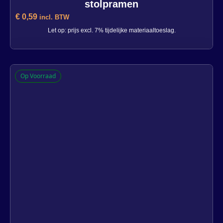
stolpramen
€
0,59
incl. BTW
Let op: prijs excl. 7% tijdelijke materiaaltoeslag.
Q-lon zwarte afdekkappen voor
Op Voorraad
stolpramen
1885 op voorraad
-
+
In winkelwagen