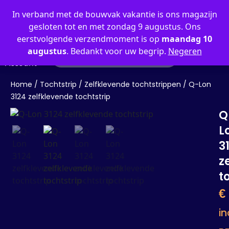
0
In verband met de bouwvak vakantie is ons magazijn
gesloten tot en met zondag 9 augustus. Ons
eerstvolgende verzendmoment is op
maandag 10
augustus
. Bedankt voor uw begrip.
Negeren
Mijn
Account
Q-lon Zelfklevende Tocht
Q-lon Brandvertragende Toch
Q-lon Kaderprofiel tochts
Home
/
Tochtstrip
/
Zelfklevende tochtstrippen
/ Q-Lon
3124 zelfklevende tochtstrip
Q
L
3
z
t
€
in