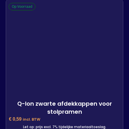
Q-lon witte afdekkappen voor
Op Voorraad
stolpramen
397 op voorraad
-
+
In winkelwagen
Q-lon zwarte afdekkappen voor
stolpramen
€
0,59
incl. BTW
Let op: prijs excl. 7% tijdelijke materiaaltoeslag.