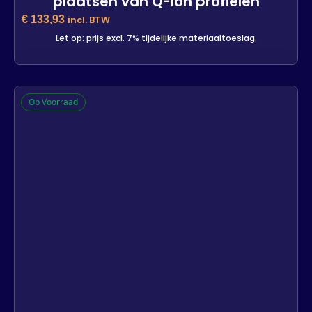
plaatsen van Q-lon profielen
€
133,93
incl. BTW
Let op: prijs excl. 7% tijdelijke materiaaltoeslag.
Q-lon aandrukroller voor het
Op Voorraad
plaatsen van Q-lon profielen
3 op voorraad
-
+
In winkelwagen