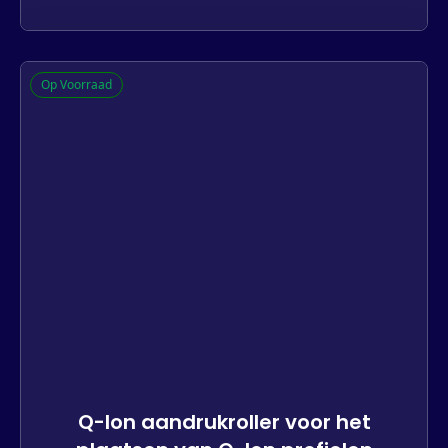
Q-lon zwarte afdekkappen voor
Op Voorraad
stolpramen
1885 op voorraad
-
+
In winkelwagen
Q-lon aandrukroller voor het