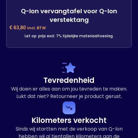
Q-lon vervangtafel voor Q-lon
verstektang
€
63,80
incl. BTW
Let op: prijs excl. 7% tijdelijke materiaaltoeslag.
Q-lon vervangtafel voor Q-lon
verstektang
3 op voorraad
Tevredenheid
-
+
Wij doen er alles aan om jou tevreden te maken.
Lukt dat niet? Retourneer je product gerust.
In winkelwagen
Kilometers verkocht
Sinds wij startten met de verkoop van Q-lon
hebben wij al tientallen kilometers aan de