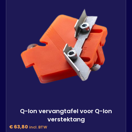
3 op voorraad
-
+
In winkelwagen
Q-lon vervangtafel voor Q-lon
verstektang
€
63,80
incl. BTW