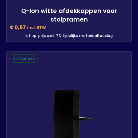
Q-lon witte afdekkappen voor
stolpramen
€
0,67
incl. BTW
Let op: prijs excl. 7% tijdelijke materiaaltoeslag.
Q-lon witte afdekkappen voor
Op Voorraad
stolpramen
397 op voorraad
-
+
In winkelwagen