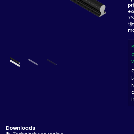
pri
exc
7
tij
ma
L
N
a
i
Downloads