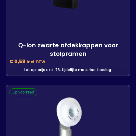
Q-lon zwarte afdekkappen voor
stolpramen
€
0,59
incl. BTW
Let op: prijs excl. 7% tijdelijke materiaaltoeslag.
Q-lon zwarte afdekkappen voor
Op Voorraad
stolpramen
1885 op voorraad
-
+
In winkelwagen