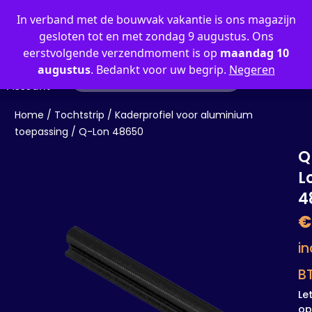
0
In verband met de bouwvak vakantie is ons magazijn
gesloten tot en met zondag 9 augustus. Ons
eerstvolgende verzendmoment is op
maandag 10
augustus
. Bedankt voor uw begrip.
Negeren
Mijn
Account
Home
/
Tochtstrip
/
Kaderprofiel voor aluminium
toepassing
/ Q-Lon 48650
Q
L
4
€
in
B
Le
op