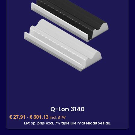
Lengte
7 m
25 m
600 m
-
+
In winkelwagen
Q-Lon 3140
€
27,91
-
€
601,13
incl. BTW
Let op: prijs excl. 7% tijdelijke materiaaltoeslag.