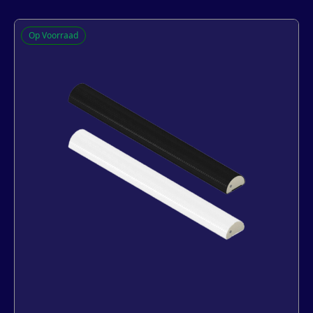
Q-Lon 3121 FR (brandvertragend)
Op Voorraad
zelfklevende tochtstrip
€
33,49
incl. BTW
Let op: prijs excl. 7% tijdelijke materiaaltoeslag.
Lengte
7 m
25 m
450 m
-
+
In winkelwagen