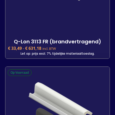
Q-Lon 3113 FR (brandvertragend)
€
33,49
-
€
631,18
incl. BTW
Let op: prijs excl. 7% tijdelijke materiaaltoeslag.
Q-Lon 3113 FR (brandvertragend)
Op Voorraad
€
33,49
-
€
631,18
incl. BTW
Let op: prijs excl. 7% tijdelijke materiaaltoeslag.
Lengte
7 m
25 m
400 m
-
+