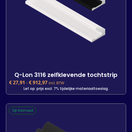
In winkelwagen
Q-Lon 3116 zelfklevende tochtstrip
€
27,91
-
€
912,97
incl. BTW
Let op: prijs excl. 7% tijdelijke materiaaltoeslag.
Q-Lon 3116 zelfklevende tochtstrip
Op Voorraad
€
27,91
incl. BTW
Let op: prijs excl. 7% tijdelijke materiaaltoeslag.
Kleur