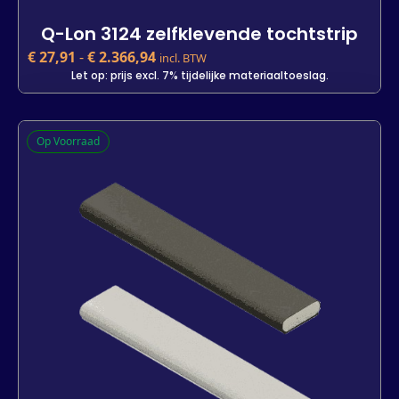
Q-Lon 3124 zelfklevende tochtstrip
€
27,91
-
€
2.366,94
incl. BTW
Let op: prijs excl. 7% tijdelijke materiaaltoeslag.
Q-Lon 3124 zelfklevende tochtstrip
Op Voorraad
€
27,91
incl. BTW
Let op: prijs excl. 7% tijdelijke materiaaltoeslag.
Kleur
Lengte
7 m
25 m
2000 m
-
+
In winkelwagen