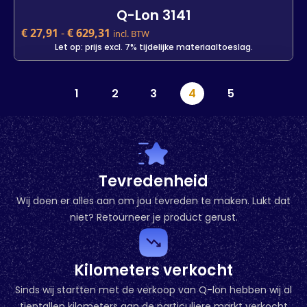
Q-Lon 3141
€
27,91
-
€
629,31
incl. BTW
Let op: prijs excl. 7% tijdelijke materiaaltoeslag.
Q-Lon 3141
1
2
3
4
5
€
27,91
incl. BTW
Let op: prijs excl. 7% tijdelijke materiaaltoeslag.
Kleur
Lengte
7 m
25 m
500 m
Tevredenheid
Wij doen er alles aan om jou tevreden te maken. Lukt dat
-
+
niet? Retourneer je product gerust.
In winkelwagen
Kilometers verkocht
Sinds wij startten met de verkoop van Q-lon hebben wij al
tientallen kilometers aan de particuliere markt verkocht