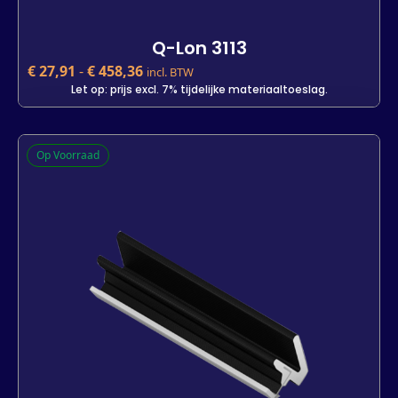
Q-Lon 3113
€
27,91
-
€
458,36
incl. BTW
Let op: prijs excl. 7% tijdelijke materiaaltoeslag.
Q-Lon 3113
Op Voorraad
€
27,91
incl. BTW
Let op: prijs excl. 7% tijdelijke materiaaltoeslag.
Kleur
Lengte
7 m
25 m
400 m
-
+
In winkelwagen