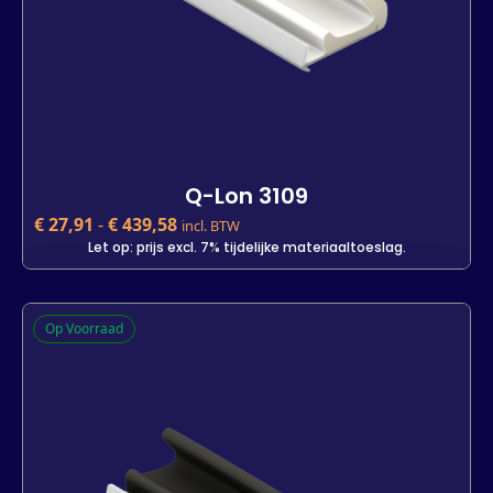
Q-Lon 3109
€
27,91
-
€
439,58
incl. BTW
Let op: prijs excl. 7% tijdelijke materiaaltoeslag.
Q-Lon 3109
Op Voorraad
€
27,91
incl. BTW
Let op: prijs excl. 7% tijdelijke materiaaltoeslag.
Kleur
Lengte
7 m
25 m
200 m