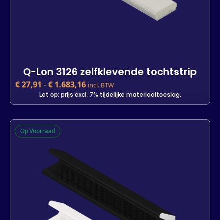
Q-Lon 3126 zelfklevende tochtstrip
€
27,91
-
€
1.683,16
incl. BTW
Let op: prijs excl. 7% tijdelijke materiaaltoeslag.
Q-Lon 3126 zelfklevende tochtstrip
Op Voorraad
€
27,91
incl. BTW
Let op: prijs excl. 7% tijdelijke materiaaltoeslag.
Kleur
Lengte
7 m
25 m
1400 m
-
+