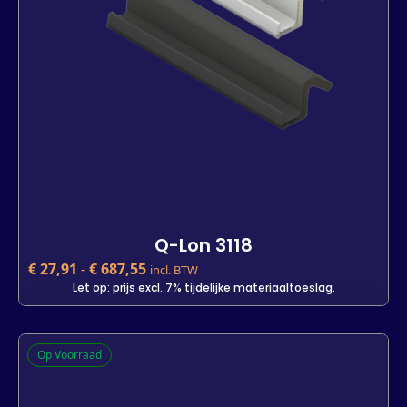
In winkelwagen
Q-Lon 3118
€
27,91
-
€
687,55
incl. BTW
Let op: prijs excl. 7% tijdelijke materiaaltoeslag.
Q-Lon 3118
Op Voorraad
€
27,91
incl. BTW
Let op: prijs excl. 7% tijdelijke materiaaltoeslag.
Kleur