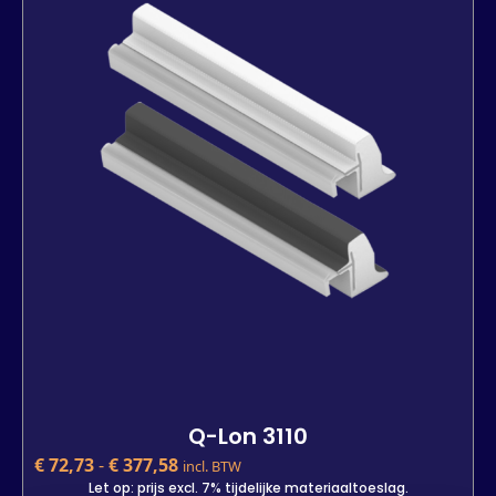
Lengte
7 m
25 m
200 m
-
+
In winkelwagen
Q-Lon 3110
€
72,73
-
€
377,58
incl. BTW
Let op: prijs excl. 7% tijdelijke materiaaltoeslag.