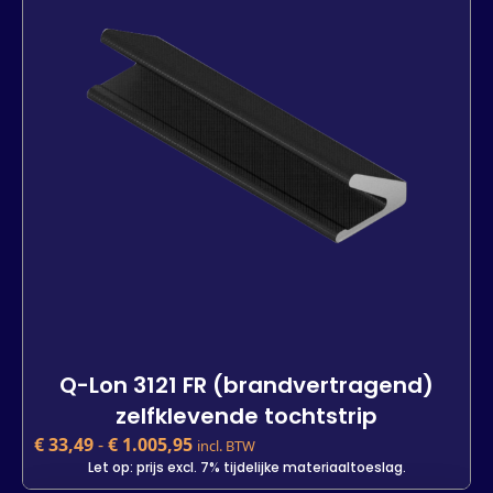
Lengte
7 m
25 m
600 m
-
+
In winkelwagen
Q-Lon 3121 FR (brandvertragend)
zelfklevende tochtstrip
€
33,49
-
€
1.005,95
incl. BTW
Let op: prijs excl. 7% tijdelijke materiaaltoeslag.