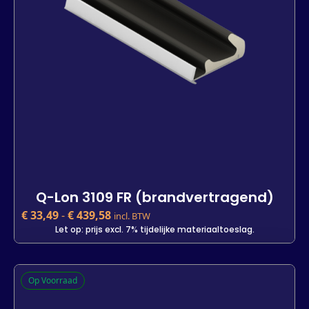
-
+
In winkelwagen
Q-Lon 3109 FR (brandvertragend)
€
33,49
-
€
439,58
incl. BTW
Let op: prijs excl. 7% tijdelijke materiaaltoeslag.
Q-Lon 3109 FR (brandvertragend)
Op Voorraad
€
33,49
incl. BTW
Let op: prijs excl. 7% tijdelijke materiaaltoeslag.